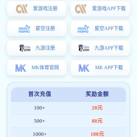
2026-07-05 14:22
41 次阅读
首页
/
体育新闻
在最近的采访中，阿劳霍分享了更衣室支持的重要性
以及亚马尔在逆境中表现出的无畏精神。这一切不仅
是对球员个人能力的认可，更是团队凝聚力和精神力
量的体现。阿劳霍认为，在面对困难时，团队成员之
间的相互支持能够显著提升士气，而亚马尔所展现出
的勇气则成为了球队重生的关键。在这篇文章中，我
们将从更衣室氛围、队友支持、亚马尔的精神力量以
及如何克服逆境四个方面深入探讨这一主题，以揭示
在高压环境下，团队合作与个人意志如何共同作用于
球队的成功。